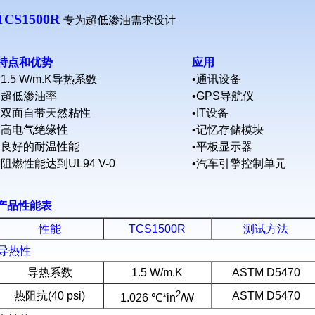
TCS1500R
专为超低渗油需求设计
特点和优势
应用
•1.5 W/m.K
导热系数
•通讯设备
•超低渗油率
•
GPS导航仪
•双面自带天然粘性
•IT设备
•高电气绝缘性
•记忆存储模块
•良好的耐温性能
•平板显示器
•阻燃性能达到UL94 V-0
•汽车引擎控制单元
产品性能表
性能
TCS1500R
测试方法
导热性
导热系数
1.5 W/m.K
ASTM D5470
2
热阻抗(40 psi)
ASTM D5470
1.026 ℃*in
/W