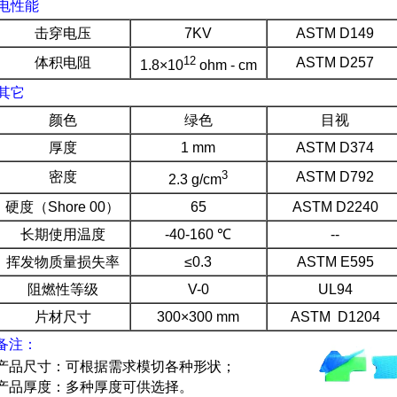
电性能
击穿电压
7KV
ASTM D149
12
体积电阻
ASTM D257
1.8×10
ohm - cm
其它
颜色
绿色
目视
厚度
1 mm
ASTM D374
3
密度
ASTM D792
2.3 g/cm
硬度（Shore 00）
65
ASTM D2240
长期使用温度
-40-160 ℃
--
挥发物质量损失率
≤0.3
ASTM E595
阻燃性等级
V-0
UL94
片材尺寸
300×300 mm
ASTM D1204
备注：
产品尺寸：可根据需求模切各种形状；
产品厚度：多种厚度可供选择。